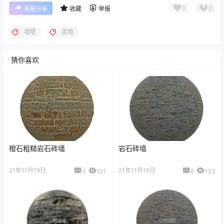
0
0
海报分享
收藏
举报
墙壁
泥地
猜你喜欢
​橙石粗糙岩石砖墙
岩石砖墙
21年11月19日
21年11月19日
3
121
6
133