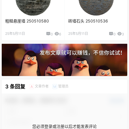
粗糙悬崖墙 250510580
砖墙石头 250510536
25年5月11日
25年5月11日
0
6
0
3
3 条回复
文章作者
管理员
A
M
欢迎您，新朋友，感谢参与互动！
确认修改
您必须登录或注册以后才能发表评论