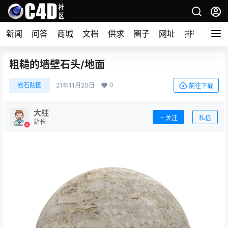
新闻
问答
商城
文档
供求
圈子
网址
排行榜
​粗糙的墙壁石头/地面
0
岩石贴图
21年11月20日
前往下载
大柱
关注
私信
站长