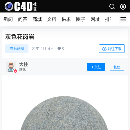
新闻
问答
商城
文档
供求
圈子
网址
排行榜
​灰色花岗岩
0
岩石贴图
21年11月14日
前往下载
大柱
关注
私信
站长