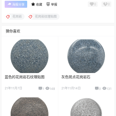
0
0
海报分享
收藏
举报
花岗岩
花岗岩纹理贴图
猜你喜欢
蓝色的花岗岩石纹理贴图
​灰色斑点花岗岩石
21年11月7日
21年11月14日
1
148
0
131