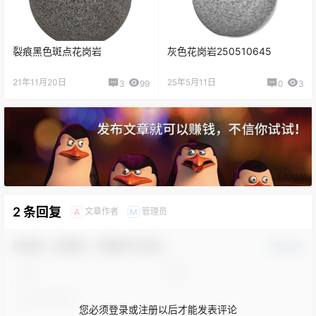
​裂痕黑色斑点花岗岩
灰色花岗岩250510645
21年11月20日
25年5月11日
3
99
0
3
2 条回复
文章作者
管理员
A
M
欢迎您，新朋友，感谢参与互动！
确认修改
您必须登录或注册以后才能发表评论