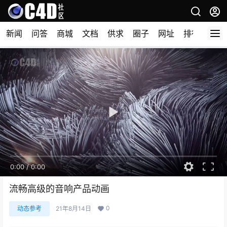
新闻
问答
商城
文档
供求
圈子
网址
排行榜
0:00
/
0:00
流畅高级的音响产品动画
0
动态参考
21年8月14日