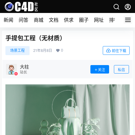
新闻
问答
商城
文档
供求
圈子
网址
排行榜
手提包工程（无材质）
0
场景工程
21年8月8日
前往下载
大柱
关注
私信
站长