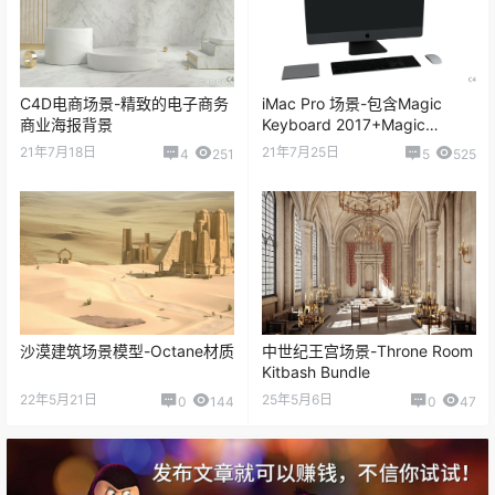
C4D电商场景-精致的电子商务
iMac Pro 场景-包含Magic
商业海报背景
Keyboard 2017+Magic
Trackpad 2017+imac pro+鼠
21年7月18日
21年7月25日
4
251
5
525
标
沙漠建筑场景模型-Octane材质
中世纪王宫场景-Throne Room
Kitbash Bundle
22年5月21日
25年5月6日
0
144
0
47