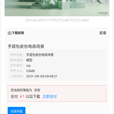
2dfcabdf827c115f273ca811612cc9e2
查看
下载权限
手提包皮包电商场景
附件名称：
手提包皮包电商场景
附件类别：
模型
文件格式：
zip
附件大小：
23MB
上传时间：
2021-08-08 09:48:21
您当前的等级为
游客
支付
￥1
以后下载
立即支付
百度网盘