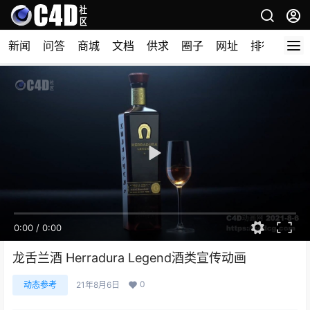
新闻
问答
商城
文档
供求
圈子
网址
排行榜
0:00
/
0:00
龙舌兰酒 Herradura Legend酒类宣传动画
0
动态参考
21年8月6日