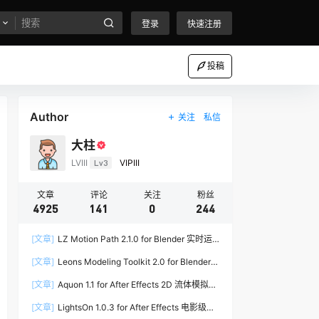
登录
快速注册
投稿
Author
关注
私信
大柱
LVIII
Lv3
VIPIII
文章
评论
关注
粉丝
4925
141
0
244
[文章]
LZ Motion Path 2.1.0 for Blender 实时运
动路径编辑插件
[文章]
Leons Modeling Toolkit 2.0 for Blender
建筑建模工具包
[文章]
Aquon 1.1 for After Effects 2D 流体模拟插
件
[文章]
LightsOn 1.0.3 for After Effects 电影级镜