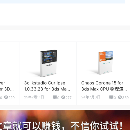
yer
3d-kstudio Curlipse
Chaos Corona 15 for
or 3DS
1.0.33.23 for 3ds Max
3ds Max CPU 物理渲染
编辑插件
工程项目预设管理预览
引擎
25年2月11日
24年7月3日
0
229
0
277
0
359
插件