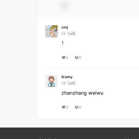
cmj
LV
Lv0
！
0
0
liramy
LV
Lv0
zhanzhang weiwu
3
0