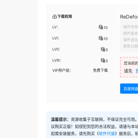
ReDefor
下载权限
LV：
插件名称
10
插件版本
LVI：
10
插件语言
更新日期
LVII：
5
LVIII：
5
您当前
VIP用户组：
免费下载
请先
百度网
温馨提示：
资源收集于互联网，不保证完全可用。
议购买正版！如侵犯到您的合法权益，请速与本
如需安装服务，请先购买《
软件代装
》服务后，