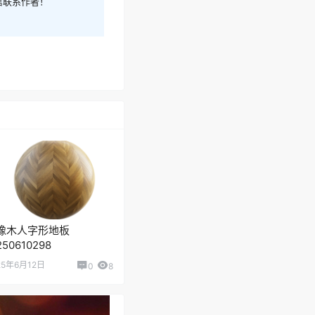
信联系作者！
橡木人字形地板
250610298
25年6月12日
0
8