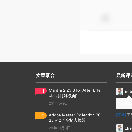
文章聚合
最新评
1
Mantra 2.25.3 for After Effe
nob
cts 几何对称插件
25年4月9日
thank 
2
Adobe Master Collection 20
[文章]
来
25 v12 全家桶大师版
zha
23年10月3日