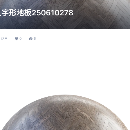
形地板250610278
0
6
12日