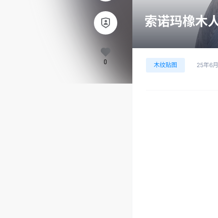
索诺玛橡木人字
0
木纹贴图
25年6月