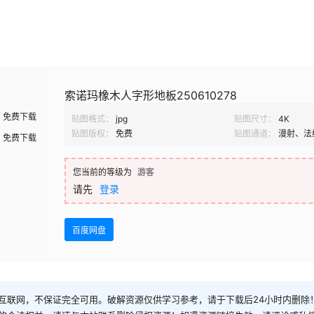
索诺玛橡木人字形地板250610278
免费下载
贴图格式：
jpg
贴图尺寸：
4K
贴图版权：
免费
贴图通道：
漫射、法
免费下载
您当前的等级为
游客
请先
登录
百度网盘
互联网，不保证完全可用。破解资源仅供学习参考，请于下载后24小时内删除