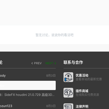
暂无讨论，说说你的看法吧
论
联系与合作
PREV
NEXT
优惠活动
ody
8月3日
查看本站的最新优惠
you
插件商城
SideFX houdini 21.0.729 高级3D特效软件
自：
在线购买付费资源
ozun123
8月3日
法律声明