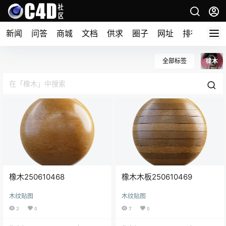
新闻
问答
商城
文档
供求
圈子
网址
排行榜
全部标签
橡木
橡木250610468
橡木木板250610469
木纹贴图
木纹贴图
3
0
7
0