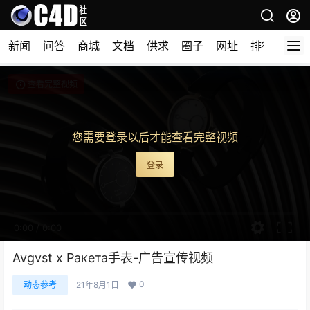
新闻
问答
商城
文档
供求
圈子
网址
排行榜
查看完整视频
您需要登录以后才能查看完整视频
登录
0:00
/
0:00
Avgvst x Ракета手表-广告宣传视频
0
动态参考
21年8月1日