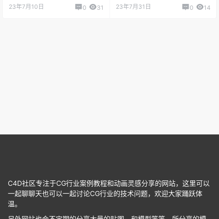
设计表现
23年7月10日
23年7月31日
0
31
0
14
C4D社区专注于CG行业案例教程和动画灵感分享的网站，这里可以
一起聊聊天也可以一起讨论CG行业的技术问题，欢迎大家踊跃体
温。
另外网站也会不定期的分享大量的贴图，和模型等等。所分享的模