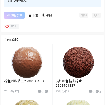
远程为你服务。
0
0
海报分享
收藏
举报
黏土
猜你喜欢
棕色雕塑粘土2506101400
损坏红色粘土碎片
2506101387
25年6月12日
25年6月12日
0
1
0
4