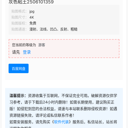
灰色粘土2506101359
贴图格式：
jpg
贴图尺寸：
4K
贴图版权：
免费
贴图通道：
漫射、法线、凹凸、反射、粗糙
您当前的等级为
游客
请先
登录
百度网盘
温馨提示：
资源收集于互联网，不保证完全可用。破解资源仅供学
习参考，请于下载后24小时内删除！如需长期使用，建议购买正
版！如侵犯到您的合法权益，请速与本站联系删除侵权资源！如遇
资源链接失效，请评论或私信联系作者！
如需安装服务，请先购买《
软件代装
》服务后，私信站长，站长将