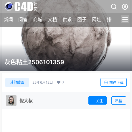
新闻
问答
商城
文档
供求
圈子
网址
排行榜
灰色粘土2506101359
0
其他贴图
25年6月12日
前往下载
倪大叔
关注
私信