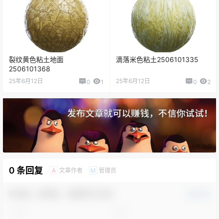
裂纹黄色粘土地面
滴落米色粘土2506101335
2506101368
25年6月12日
25年6月12日
0
1
0
2
0 条回复
文章作者
管理员
A
M
欢迎您，新朋友，感谢参与互动！
确认修改