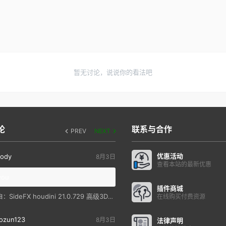
暂无讨论，说说你的看法吧
论
联系与合作
PREV
NEXT
优惠活动
ody
8月3日
查看本站的最新优惠
you
插件商城
SideFX houdini 21.0.729 高级3D特效软件
自：
在线购买付费资源
ozun123
8月3日
法律声明