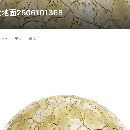
面2506101368
0
2
12日