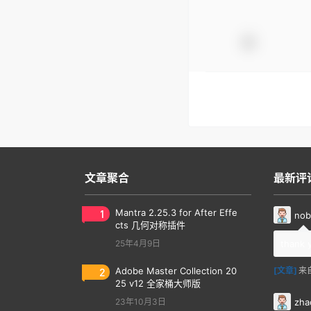
文章聚合
最新评
1
Mantra 2.25.3 for After Effe
nob
cts 几何对称插件
25年4月9日
thank 
2
Adobe Master Collection 20
[文章]
来
25 v12 全家桶大师版
zha
23年10月3日