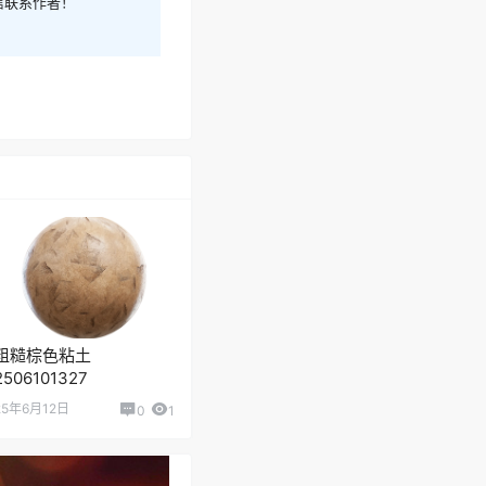
信联系作者！
粗糙棕色粘土
2506101327
25年6月12日
0
1