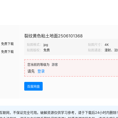
裂纹黄色粘土地面2506101368
免费下载
贴图格式：
jpg
贴图尺寸：
4K
贴图版权：
免费
贴图通道：
漫射、法
免费下载
您当前的等级为
游客
请先
登录
百度网盘
互联网，不保证完全可用。破解资源仅供学习参考，请于下载后24小时内删除