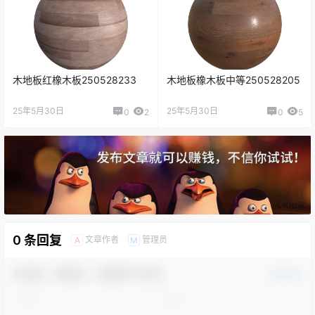
木地板红橡木板250528233
木地板橡木板中等250528205
25年5月30日
25年5月30日
0
2
0
5
0 条回复
文章作者
管理员
A
M
欢迎您，新朋友，感谢参与互动！
确认修改