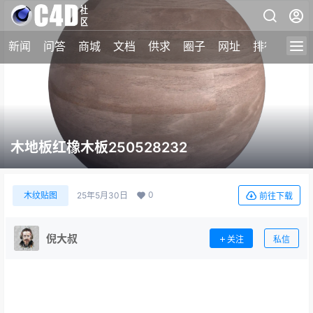
新闻
问答
商城
文档
供求
圈子
网址
排行榜
木地板红橡木板250528232
0
木纹贴图
25年5月30日
前往下载
倪大叔
关注
私信