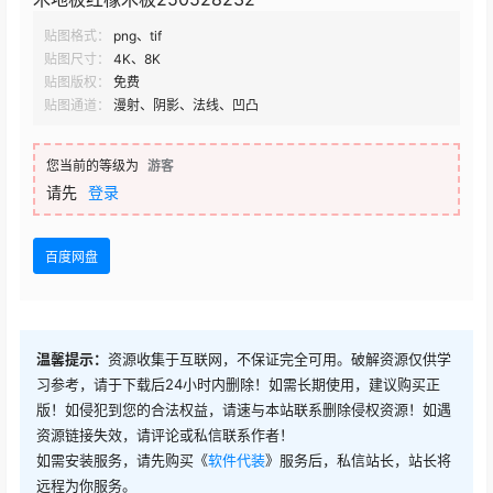
贴图格式：
png、tif
贴图尺寸：
4K、8K
贴图版权：
免费
贴图通道：
漫射、阴影、法线、凹凸
您当前的等级为
游客
请先
登录
百度网盘
温馨提示：
资源收集于互联网，不保证完全可用。破解资源仅供学
习参考，请于下载后24小时内删除！如需长期使用，建议购买正
版！如侵犯到您的合法权益，请速与本站联系删除侵权资源！如遇
资源链接失效，请评论或私信联系作者！
如需安装服务，请先购买《
软件代装
》服务后，私信站长，站长将
远程为你服务。