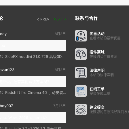
论
联系与合作
PREV
NEXT
优惠活动
ody
8月3日
查看本站的最新优惠
you
插件商城
SideFX houdini 21.0.729 高级3D特效软件
自：
在线购买付费资源
ozun123
8月3日
法律声明
本站的法律声明
统降级，还有其他解决方案吗？
在线工单
Redshift fro Cinema 4D 手动安装教程
自：
提交在线工单
boy007
7月15日
建议提交
按照您的意愿指导我们发
you. Wow, 2026 is here 😊
Plasticity 3D v2026.1.3 曲面建模软件
自：