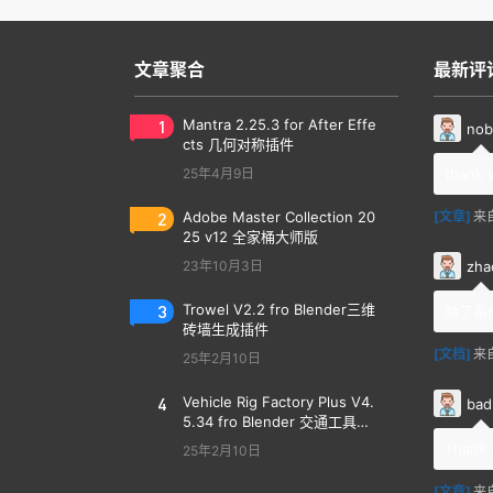
文章聚合
最新评
1
Mantra 2.25.3 for After Effe
nob
cts 几何对称插件
25年4月9日
thank 
2
Adobe Master Collection 20
[文章]
来
25 v12 全家桶大师版
zha
23年10月3日
3
Trowel V2.2 fro Blender三维
除了系
砖墙生成插件
[文档]
来
25年2月10日
4
Vehicle Rig Factory Plus V4.
bad
5.34 fro Blender 交通工具汽
车绑定插件
Thank 
25年2月10日
[文章]
来