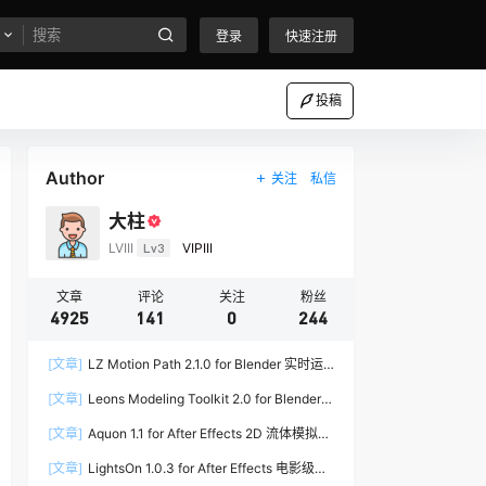
登录
快速注册
投稿
Author
关注
私信
大柱
LVIII
Lv3
VIPIII
文章
评论
关注
粉丝
4925
141
0
244
[文章]
LZ Motion Path 2.1.0 for Blender 实时运
动路径编辑插件
[文章]
Leons Modeling Toolkit 2.0 for Blender
建筑建模工具包
[文章]
Aquon 1.1 for After Effects 2D 流体模拟插
件
[文章]
LightsOn 1.0.3 for After Effects 电影级镜