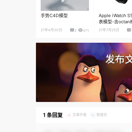
手势C4D模型
Apple iWatch
表模型-含octan
21年4月30日
21年7月25日
2
471
1 条回复
文章作者
管理员
A
M