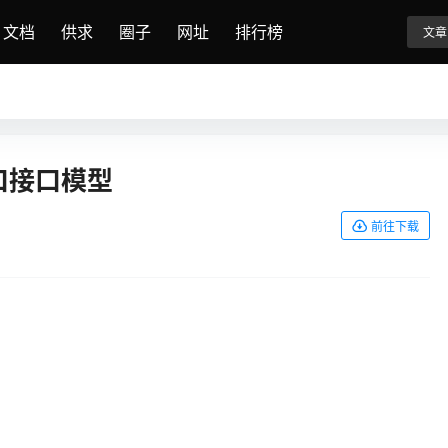
文档
供求
圈子
网址
排行榜
文章
口接口模型
前往下载