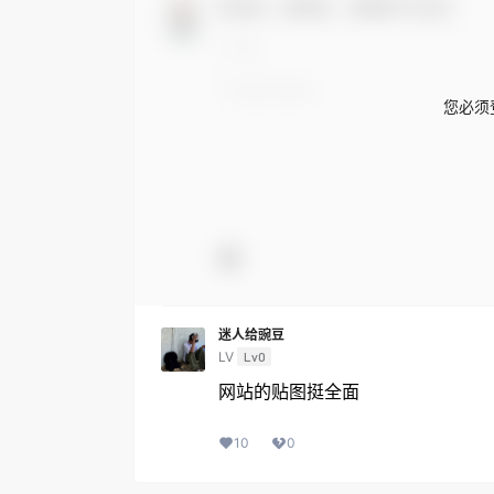
欢迎您，新朋友，感谢参与互动！
您必须
迷人给豌豆
LV
Lv0
网站的贴图挺全面
10
0