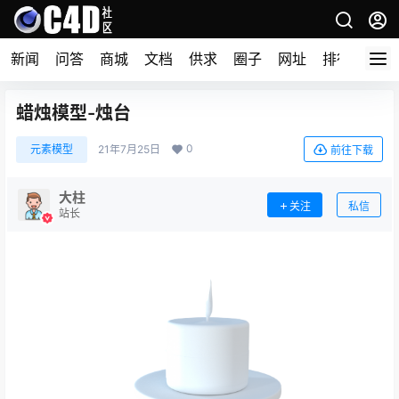
新闻
问答
商城
文档
供求
圈子
网址
排行榜
蜡烛模型-烛台
0
元素模型
21年7月25日
前往下载
大柱
关注
私信
站长