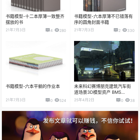
书籍模型-十二本厚薄一致整齐
书籍模型-六本厚薄不已错落有
摆放的书
序的圆角封面书籍
21年7月3日
21年7月3日
4
280
2
330
书籍模型-六本平躺的作业本
未来科幻赛博朋克建筑汽车街
道场景3D模型资产 BMS
Cyberpunk
21年7月3日
25年4月2日
0
524
0
38