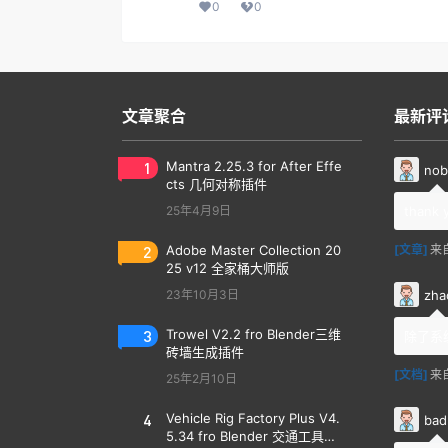
0
0
文章聚合
最新评
1
Mantra 2.25.3 for After Effe
nob
cts 几何对称插件
25年4月9日
thank 
2
Adobe Master Collection 20
[文章]
来
25 v12 全家桶大师版
zha
23年10月3日
3
Trowel V2.2 fro Blender三维
除了系
砖墙生成插件
[文档]
来
25年2月10日
4
Vehicle Rig Factory Plus V4.
bad
5.34 fro Blender 交通工具汽