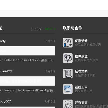
论
联系与合作
PREV
NEXT
优惠活动
ody
8月3日
查看本站的最新优惠
you
插件商城
SideFX houdini 21.0.729 高级3D特效软件
自：
在线购买付费资源
ozun123
8月3日
法律声明
本站的法律声明
统降级，还有其他解决方案吗？
在线工单
Redshift fro Cinema 4D 手动安装教程
自：
提交在线工单
boy007
7月15日
建议提交
按照您的意愿指导我们发