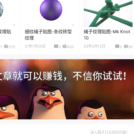
纹理贴
细纹绳子贴图-条纹砖型
绳子纹理贴图-Mk Knot
纹理
10
21年7月25日
23年3月12日
1
375
2
420
0
26
进入圈子讨论你的问题！