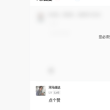
欢迎您，新朋友，感谢参与互动！
您必须
河马阔达
LV
Lv0
点个赞