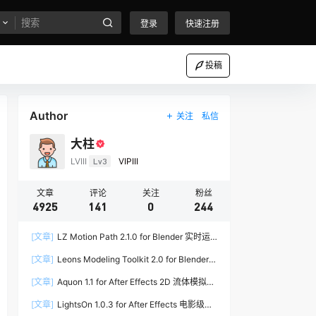
登录
快速注册
投稿
Author
关注
私信
大柱
LVIII
Lv3
VIPIII
文章
评论
关注
粉丝
4925
141
0
244
[文章]
LZ Motion Path 2.1.0 for Blender 实时运
动路径编辑插件
[文章]
Leons Modeling Toolkit 2.0 for Blender
建筑建模工具包
[文章]
Aquon 1.1 for After Effects 2D 流体模拟插
件
[文章]
LightsOn 1.0.3 for After Effects 电影级镜