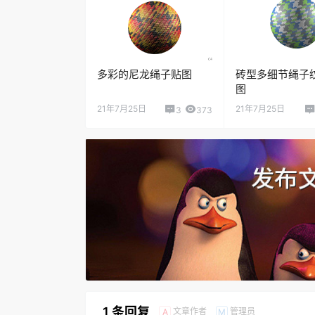
多彩的尼龙绳子贴图
砖型多细节绳子
图
21年7月25日
21年7月25日
3
373
1 条回复
文章作者
管理员
A
M