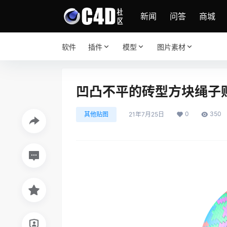
新闻
问答
商城
软件
插件
模型
图片素材
凹凸不平的砖型方块绳子
0
350
其他贴图
21年7月25日