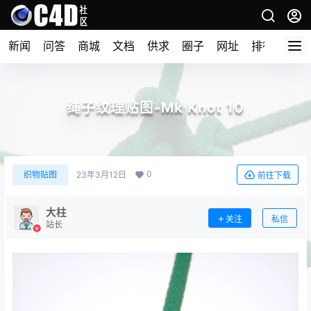
新闻
问答
商城
文档
供求
圈子
网址
排行榜
绳子纹理贴图-Mk Knot 10
0
织物贴图
23年3月12日
前往下载
大柱
关注
私信
站长