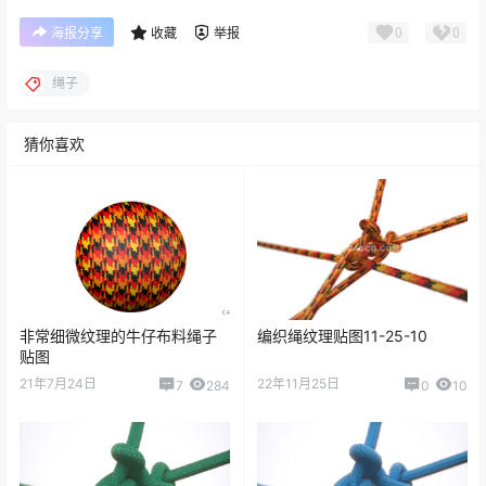
0
0
海报分享
收藏
举报
绳子
猜你喜欢
非常细微纹理的牛仔布料绳子
编织绳纹理贴图11-25-10
贴图
21年7月24日
22年11月25日
7
284
0
10