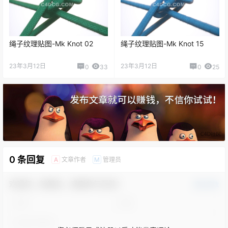
绳子纹理贴图-Mk Knot 02
绳子纹理贴图-Mk Knot 15
23年3月12日
23年3月12日
0
33
0
25
0 条回复
文章作者
管理员
A
M
欢迎您，新朋友，感谢参与互动！
确认修改