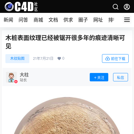
新闻
问答
商城
文档
供求
圈子
网址
排行榜
木桩表面纹理已经被锯开很多年的痕迹清晰可
见
0
木纹贴图
21年7月21日
前往下载
大柱
关注
私信
站长