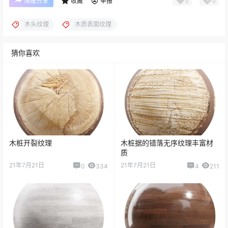
0
0
海报分享
收藏
举报
木头纹理
木质表面纹理
猜你喜欢
木桩开裂纹理
木桩据的错落无序纹理丰富材
质
21年7月21日
21年7月21日
0
334
4
211