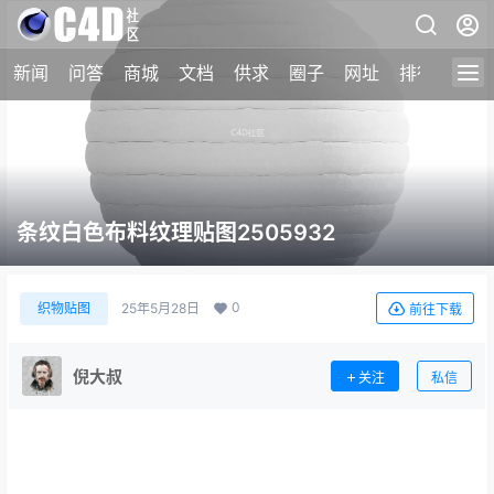
新闻
问答
商城
文档
供求
圈子
网址
排行榜
条纹白色布料纹理贴图2505932
0
织物贴图
25年5月28日
前往下载
倪大叔
关注
私信