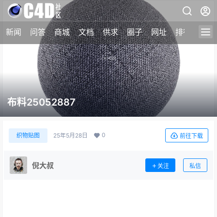
新闻
问答
商城
文档
供求
圈子
网址
排行榜
布料25052887
0
织物贴图
25年5月28日
前往下载
倪大叔
关注
私信