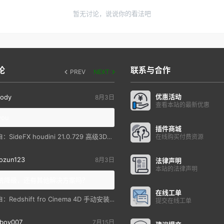
暂无讨论，说说你的看法吧
论
联系与合作
PREV
NEXT
优惠活动
ody
8月3日
查看本站的最新优惠
you
插件商城
SideFX houdini 21.0.729 高级3D特效软件
自：
在线购买付费资源
ozun123
8月3日
法律声明
本站的法律声明
统降级，还有其他解决方案吗？
在线工单
Redshift fro Cinema 4D 手动安装教程
自：
提交在线工单
boy007
7月15日