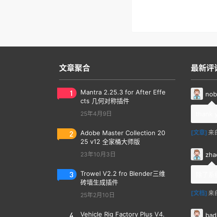
文章聚合
最新评
1
Mantra 2.25.3 for After Effe
nob
cts 几何对称插件
25年4月9日
thank 
2
Adobe Master Collection 20
[文章]
来
25 v12 全家桶大师版
zha
23年10月3日
3
Trowel V2.2 fro Blender三维
除了系
砖墙生成插件
[文档]
来
25年2月10日
4
Vehicle Rig Factory Plus V4.
bad