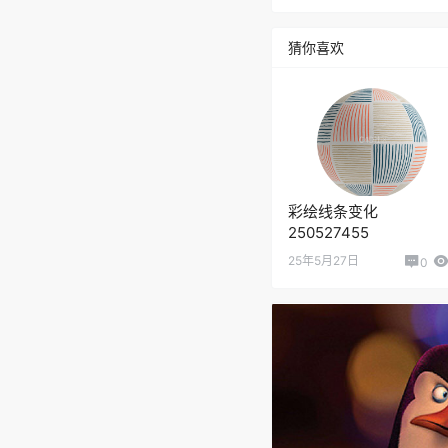
猜你喜欢
彩绘线条变化
250527455
25年5月27日
0