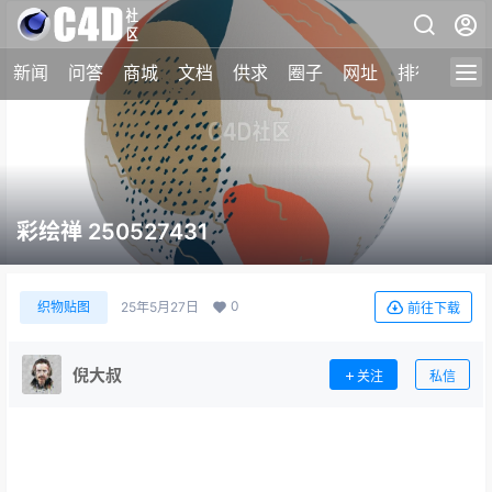
新闻
问答
商城
文档
供求
圈子
网址
排行榜
彩绘禅 250527431
0
织物贴图
25年5月27日
前往下载
倪大叔
关注
私信