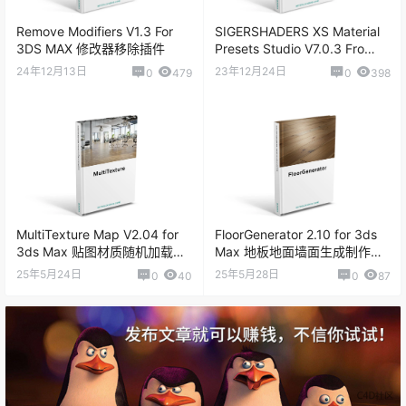
Remove Modifiers V1.3 For
SIGERSHADERS XS Material
3DS MAX 修改器移除插件
Presets Studio V7.0.3 Fro
3DS MAX 材质预设库插件
24年12月13日
23年12月24日
0
479
0
398
MultiTexture Map V2.04 for
FloorGenerator 2.10 for 3ds
3ds Max 贴图材质随机加载插
Max 地板地面墙面生成制作插
件
件
25年5月24日
25年5月28日
0
40
0
87