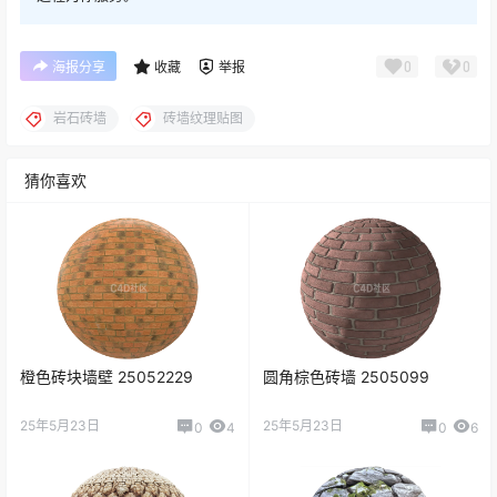
0
0
海报分享
收藏
举报
岩石砖墙
砖墙纹理贴图
猜你喜欢
橙色砖块墙壁 25052229
圆角棕色砖墙 2505099
25年5月23日
25年5月23日
0
4
0
6