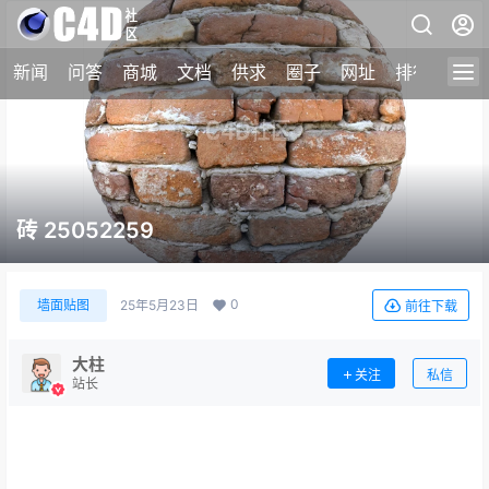
新闻
问答
商城
文档
供求
圈子
网址
排行榜
砖 25052259
0
墙面贴图
25年5月23日
前往下载
大柱
关注
私信
站长