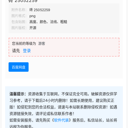
砖 25052259
附件名称：
砖 25052259
图片格式：
png
包含贴图：
高度、颜色、法线、粗糙
图片版权：
开源
您当前的等级为
游客
请先
登录
百度网盘
温馨提示：
资源收集于互联网，不保证完全可用。破解资源仅供学
习参考，请于下载后24小时内删除！如需长期使用，建议购买正
版！如侵犯到您的合法权益，请速与本站联系删除侵权资源！如遇
资源链接失效，请评论或私信联系作者！
如需安装服务，请先购买《
软件代装
》服务后，私信站长，站长将
远程为你服务。