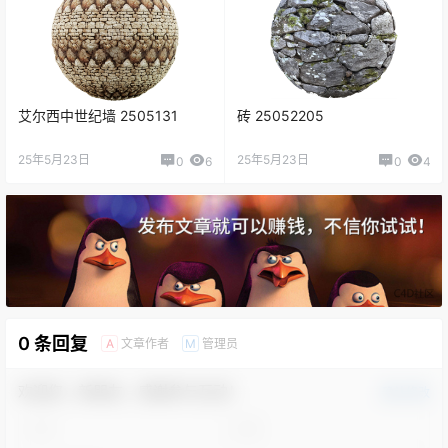
艾尔西中世纪墙 2505131
砖 25052205
25年5月23日
25年5月23日
0
6
0
4
0 条回复
文章作者
管理员
A
M
欢迎您，新朋友，感谢参与互动！
确认修改