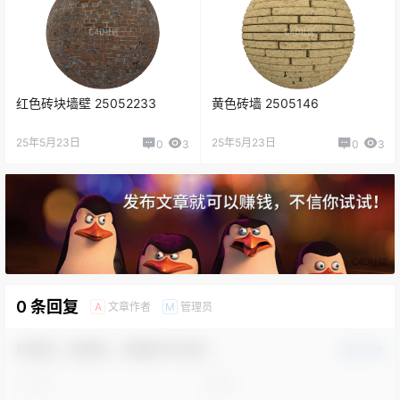
红色砖块墙壁 25052233
黄色砖墙 2505146
25年5月23日
25年5月23日
0
3
0
3
0 条回复
文章作者
管理员
A
M
欢迎您，新朋友，感谢参与互动！
确认修改