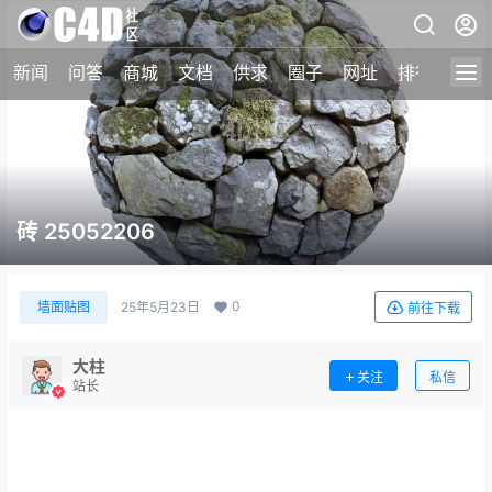
新闻
问答
商城
文档
供求
圈子
网址
排行榜
砖 25052206
0
墙面贴图
25年5月23日
前往下载
大柱
关注
私信
站长