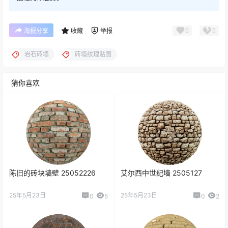
0
0
海报分享
收藏
举报
岩石砖墙
砖墙纹理贴图
猜你喜欢
陈旧的砖块墙壁 25052226
艾尔西中世纪墙 2505127
25年5月23日
25年5月23日
0
5
0
2