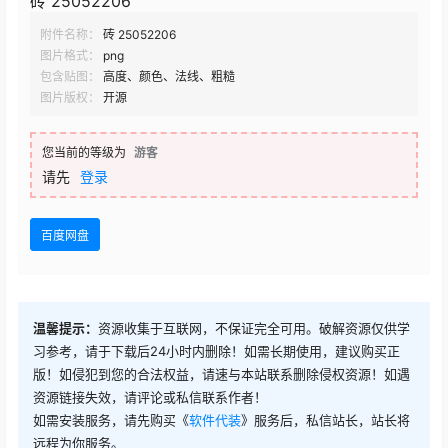
砖 25052206
附件名称：
砖 25052206
图片格式：
png
包含贴图：
高度、颜色、法线、粗糙
图片版权：
开源
您当前的等级为
游客
请先
登录
百度网盘
温馨提示：
资源收集于互联网，不保证完全可用。破解资源仅供学
习参考，请于下载后24小时内删除！如需长期使用，建议购买正
版！如侵犯到您的合法权益，请速与本站联系删除侵权资源！如遇
资源链接失效，请评论或私信联系作者！
如需安装服务，请先购买《
软件代装
》服务后，私信站长，站长将
远程为你服务。