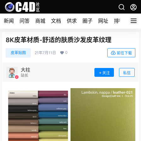
新闻
问答
商城
文档
供求
圈子
网址
排行榜
8K皮革材质-舒适的肤质沙发皮革纹理
0
皮革贴图
21年7月11日
前往下载
大柱
关注
私信
站长