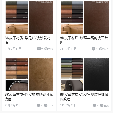
8K皮革材质-常见UV皮沙发材
8K皮革材质-纹理丰富的皮革纹
质
理
21年7月11日
21年7月11日
2
272
4
342
8K皮革材质-翻皮材质磨砂哑光
8K皮革材质-沙发常见纹理细腻
皮面
的纹理
21年7月11日
21年7月11日
5
335
5
158