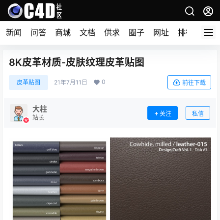
新闻
问答
商城
文档
供求
圈子
网址
排行榜
8K皮革材质-皮肤纹理皮革贴图
0
皮革贴图
21年7月11日
前往下载
大柱
关注
私信
站长