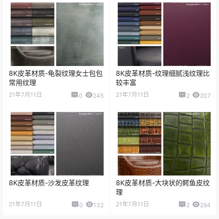
8K皮革材质-龟裂纹理女士包包
8K皮革材质-纹理细腻浅纹理比
常用纹理
较丰富
21年7月11日
21年7月11日
0
245
2
207
8K皮革材质-沙发皮革纹理
8K皮革材质-大块状的鳄鱼皮纹
理
21年7月11日
21年7月11日
0
132
2
294