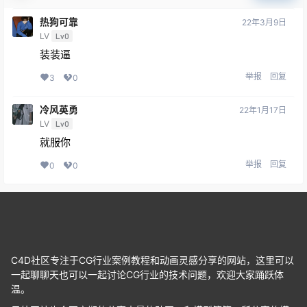
热狗可靠
22年3月9日
LV
Lv0
装装逼
举报
回复
3
0
冷风英勇
22年1月17日
LV
Lv0
就服你
举报
回复
0
0
C4D社区专注于CG行业案例教程和动画灵感分享的网站，这里可以
一起聊聊天也可以一起讨论CG行业的技术问题，欢迎大家踊跃体
温。