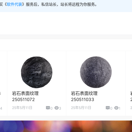
买《
软件代装
》服务后，私信站长，站长将远程为你服务。
8
岩石表面纹理
岩石表面纹理
250511072
250511033
25年5月11日
25年5月11日
4
0
3
0
1