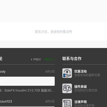
暂无讨论，说说你的看法吧
论
联系与合作
PREV
NEXT
优惠活动
ody
8月3日
查看本站的最新优惠
you
插件商城
SideFX houdini 21.0.729 高级3D特效软件
自：
在线购买付费资源
ozun123
8月3日
法律声明
本站的法律声明