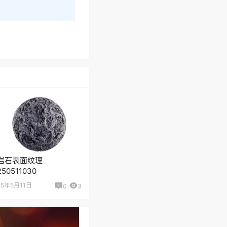
岩石表面纹理
250511030
25年5月11日
0
3