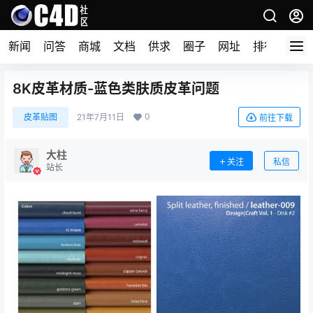
新闻
问答
商城
文档
供求
圈子
网址
排行榜
8K皮革材质-蓝色类肤质皮革问题
0
皮革贴图
21年7月11日
前往下载
大柱
关注
私信
站长