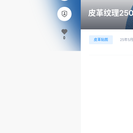
皮革纹理250
0
皮革贴图
25年5