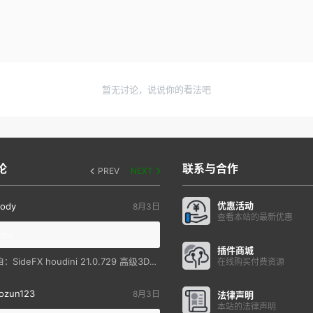
暂无讨论，说说你的看法吧
论
联系与合作
PREV
NEXT
优惠活动
ody
8月3日
查看本站的最新优惠
you
插件商城
SideFX houdini 21.0.729 高级3D特效软件
自：
在线购买付费资源
ozun123
8月3日
法律声明
本站的法律声明