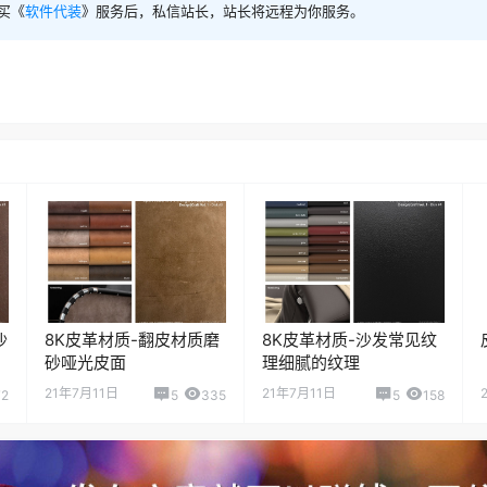
买《
软件代装
》服务后，私信站长，站长将远程为你服务。
沙
8K皮革材质-翻皮材质磨
8K皮革材质-沙发常见纹
砂哑光皮面
理细腻的纹理
21年7月11日
21年7月11日
72
5
335
5
158