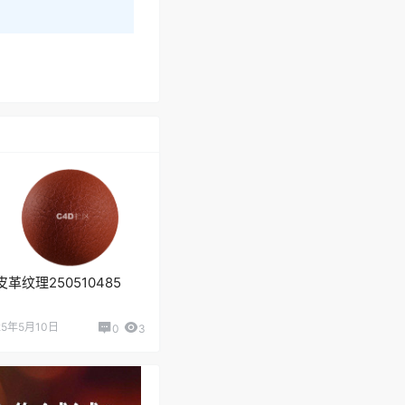
皮革纹理250510485
25年5月10日
0
3