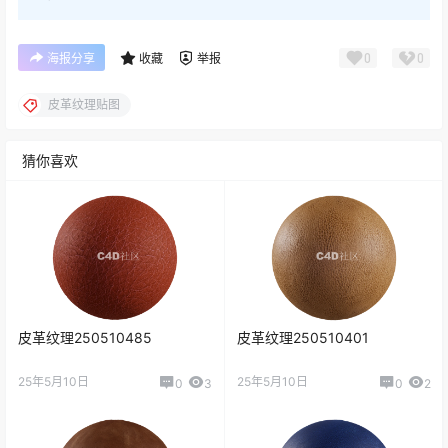
0
0
海报分享
收藏
举报
皮革纹理贴图
猜你喜欢
皮革纹理250510485
皮革纹理250510401
25年5月10日
25年5月10日
0
3
0
2