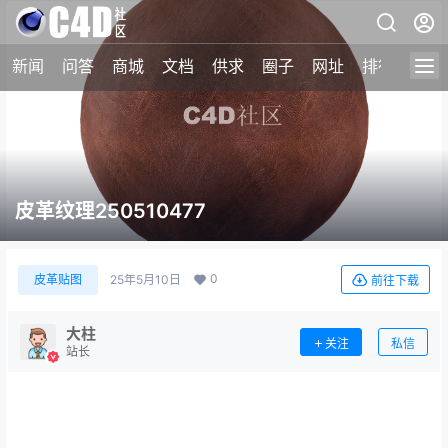
新闻
问答
商城
文档
供求
圈子
网址
排行榜
皮革纹理250510477
0
皮革贴图
25年5月10日
前往下载
大柱
关注
私信
站长