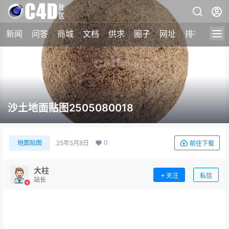
新闻
问答
商城
文档
供求
圈子
网址
排行榜
沙土地面贴图2505080018
0
地面贴图
25年5月8日
前往下载
大柱
关注
私信
站长