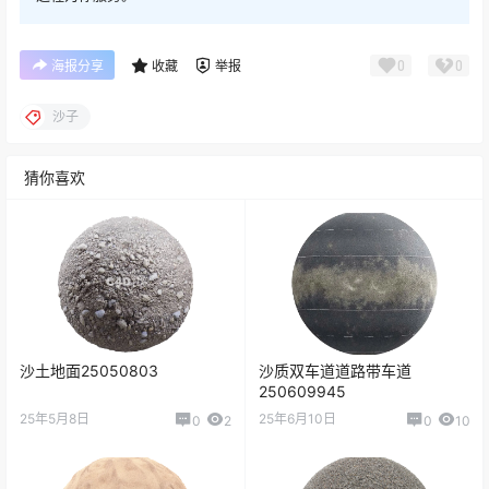
0
0
海报分享
收藏
举报
沙子
猜你喜欢
沙土地面25050803
沙质双车道道路带车道
250609945
25年5月8日
25年6月10日
0
2
0
10