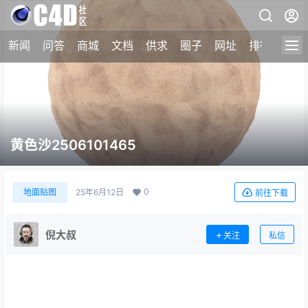
新闻
问答
商城
文档
供求
圈子
网址
排行榜
黄色沙2506101465
0
地面贴图
25年6月12日
前往下载
倪大叔
关注
私信