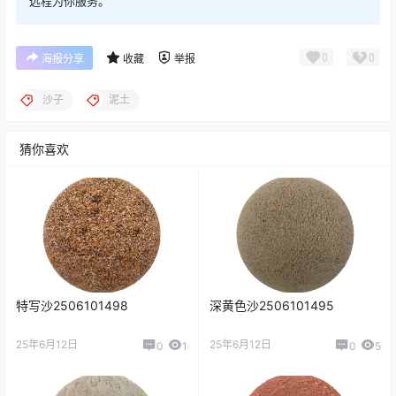
远程为你服务。
0
0
海报分享
收藏
举报
沙子
泥土
猜你喜欢
特写沙2506101498
深黄色沙2506101495
25年6月12日
25年6月12日
0
1
0
5