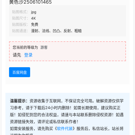
黄色沙2506101465
贴图格式：
jpg
贴图尺寸：
4K
贴图版权：
免费
贴图通道：
漫射、法线、凹凸、反射、粗糙
您当前的等级为
游客
请先
登录
百度网盘
温馨提示：
资源收集于互联网，不保证完全可用。破解资源仅供学
习参考，请于下载后24小时内删除！如需长期使用，建议购买正
版！如侵犯到您的合法权益，请速与本站联系删除侵权资源！如遇
资源链接失效，请评论或私信联系作者！
如需安装服务，请先购买《
软件代装
》服务后，私信站长，站长将