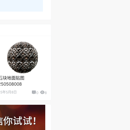
石块地面贴图
250508008
25年5月8日
0
8