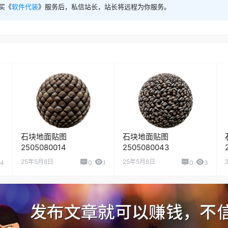
买《
软件代装
》服务后，私信站长，站长将远程为你服务。
石块地面贴图
石块地面贴图
2505080014
2505080043
25年5月8日
25年5月8日
4
0
1
0
3