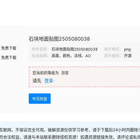
石块地面贴图2505080038
免费下载
附件名称：
石块地面贴图2505080038
图片格式：
png
包含贴图：
高度、颜色、法线、AO
图片版权：
开源
免费下载
您当前的等级为
游客
请先
登录
夸克网盘
互联网，不保证完全可用。破解资源仅供学习参考，请于下载后24小时内删除
的合法权益，请速与本站联系删除侵权资源！如遇资源链接失效，请评论或私