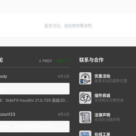
暂无讨论，说说你的看法吧
论
联系与合作
PREV
NEXT
优惠活动
ody
8月3日
查看本站的最新优惠
you
插件商城
SideFX houdini 21.0.729 高级3D特效软件
自：
在线购买付费资源
ozun123
8月3日
法律声明
本站的法律声明
统降级，还有其他解决方案吗？
在线工单