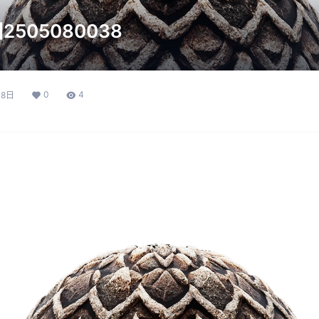
505080038
0
4
月8日