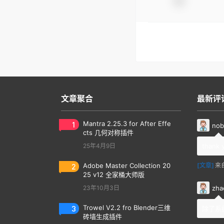
文章聚合
最新评
1
Mantra 2.25.3 for After Effe
nob
cts 几何对称插件
25年4月9日
thank 
2
Adobe Master Collection 20
[文章]
来
25 v12 全家桶大师版
zha
23年10月3日
3
Trowel V2.2 fro Blender三维
除了系
砖墙生成插件