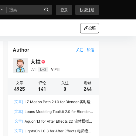
登录
快速注册
投稿
Author
关注
私信
大柱
LVIII
Lv3
VIPIII
文章
评论
关注
粉丝
4925
141
0
244
[文章]
LZ Motion Path 2.1.0 for Blender 实时运
动路径编辑插件
[文章]
Leons Modeling Toolkit 2.0 for Blender
建筑建模工具包
[文章]
Aquon 1.1 for After Effects 2D 流体模拟插
件
[文章]
LightsOn 1.0.3 for After Effects 电影级镜