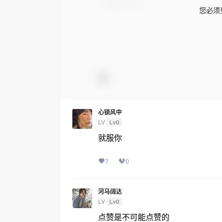
您必须
心锁风中
LV
Lv0
就服你
7
0
河马阔达
LV
Lv0
点赞是不可能点赞的