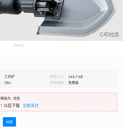
Ren2
：
工兵铲
附件大小：
245.7 KB
：
OBJ
附件版权：
免费版
的等级为
游客
1
以后下载
立即支付
材质