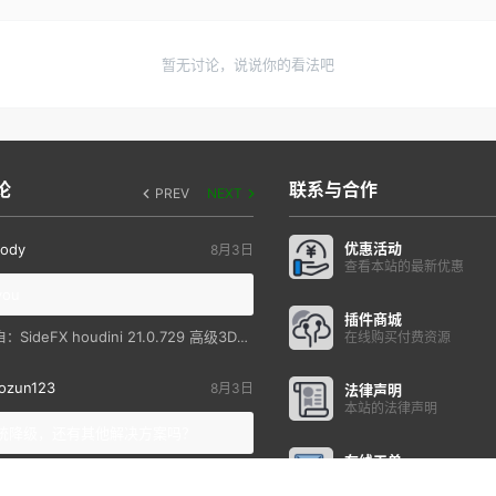
暂无讨论，说说你的看法吧
论
联系与合作
PREV
NEXT
优惠活动
ody
8月3日
查看本站的最新优惠
you
插件商城
SideFX houdini 21.0.729 高级3D特效软件
自：
在线购买付费资源
ozun123
8月3日
法律声明
本站的法律声明
统降级，还有其他解决方案吗？
在线工单
Redshift fro Cinema 4D 手动安装教程
自：
提交在线工单