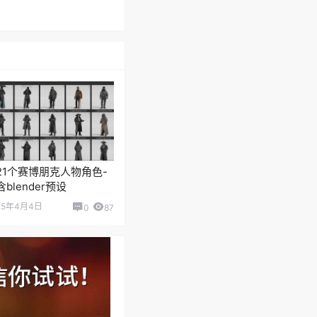
21个赛博朋克人物角色-
含blender预设
25年4月4日
0
87