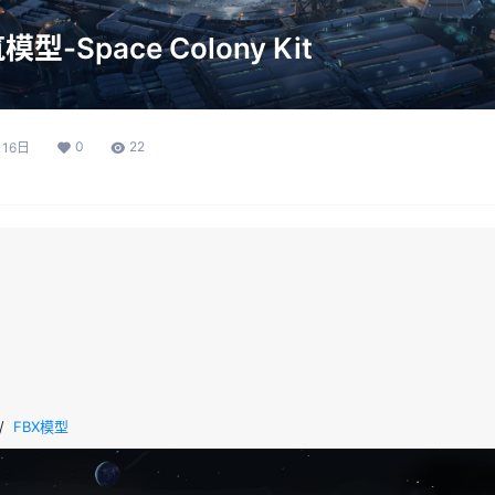
-Space Colony Kit
0
22
月16日
/  
FBX模型