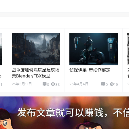
战争废墟倒塌房屋建筑场
侦探伊莱-带动作绑定
o
景Blender/FBX模型
25年3月11日
25年4月4日
41
0
33
0
19