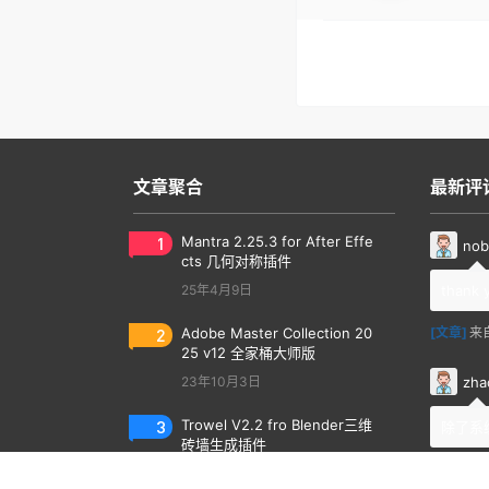
文章聚合
最新评
1
Mantra 2.25.3 for After Effe
nob
cts 几何对称插件
25年4月9日
thank 
2
Adobe Master Collection 20
[文章]
来
25 v12 全家桶大师版
zha
23年10月3日
3
Trowel V2.2 fro Blender三维
除了系
砖墙生成插件
[文档]
来
25年2月10日