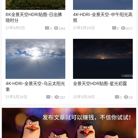
6K全景天空HDRI贴图-日出拂
4K-HDRI-全景天空-中午阳光高
晓时分
照
21年5月5日
21年5月24日
4
294
0
407
4K-HDRI-全景天空-乌云太阳光
全景天空HDR贴图-星光初露
束
21年5月24日
22年5月26日
1
281
0
26