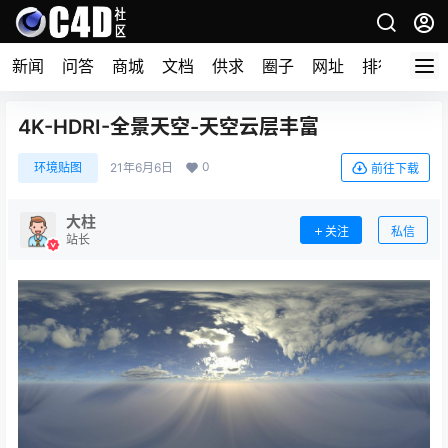
新闻
问答
商城
文档
供求
圈子
网址
排行榜
4K-HDRI-全景天空-天空云层丰富
0
环境贴图
21年6月6日
前往下载
大柱
关注
私信
站长