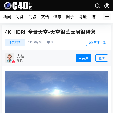
新闻
问答
商城
文档
供求
圈子
网址
排行榜
4K-HDRI-全景天空-天空很蓝云层很稀薄
0
环境贴图
21年6月6日
前往下载
大柱
关注
私信
站长