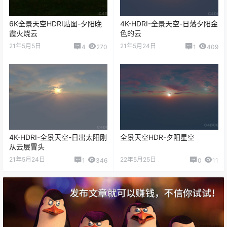
6K全景天空HDRI贴图-夕阳晚
4K-HDRI-全景天空-日落夕阳金
霞火烧云
色的云
21年5月5日
21年5月24日
4
270
1
409
4K-HDRI-全景天空-日出太阳刚
全景天空HDR-夕阳星空
从云层冒头
21年5月24日
22年5月25日
1
346
0
11