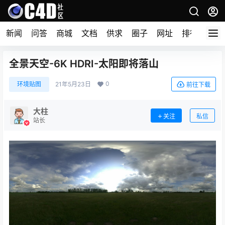
新闻
问答
商城
文档
供求
圈子
网址
排行榜
全景天空-6K HDRI-太阳即将落山
0
环境贴图
21年5月23日
前往下载
大柱
关注
私信
站长