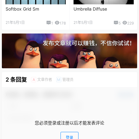
Softbox Grid Sm
Umbrella Diffuse
21年5月1日
21年5月1日
1
178
5
229
2 条回复
文章作者
管理员
A
M
欢迎您，新朋友，感谢参与互动！
确认修改
您必须登录或注册以后才能发表评论
登录