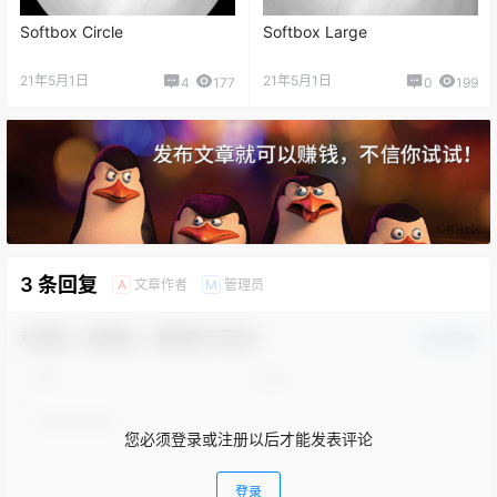
Softbox Circle
Softbox Large
21年5月1日
21年5月1日
4
177
0
199
3 条回复
文章作者
管理员
A
M
欢迎您，新朋友，感谢参与互动！
确认修改
您必须登录或注册以后才能发表评论
登录