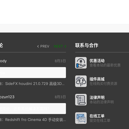
论
联系与合作
PREV
NEXT
优惠活动
ody
8月3日
查看本站的最新优惠
you
插件商城
SideFX houdini 21.0.729 高级3D特效软件
自：
在线购买付费资源
ozun123
8月3日
法律声明
本站的法律声明
统降级，还有其他解决方案吗？
在线工单
Redshift fro Cinema 4D 手动安装教程
自：
提交在线工单