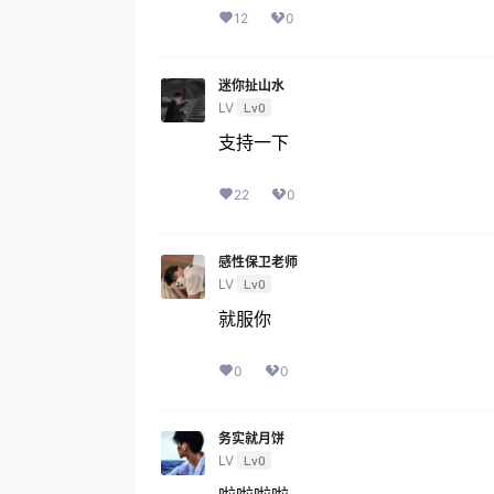
12
0
迷你扯山水
LV
Lv0
支持一下
22
0
感性保卫老师
LV
Lv0
就服你
0
0
务实就月饼
LV
Lv0