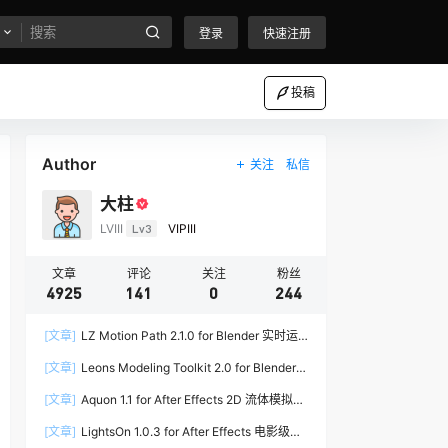
登录
快速注册
投稿
Author
关注
私信
大柱
LVIII
Lv3
VIPIII
文章
评论
关注
粉丝
4925
141
0
244
[文章]
LZ Motion Path 2.1.0 for Blender 实时运
动路径编辑插件
[文章]
Leons Modeling Toolkit 2.0 for Blender
建筑建模工具包
[文章]
Aquon 1.1 for After Effects 2D 流体模拟插
件
[文章]
LightsOn 1.0.3 for After Effects 电影级镜