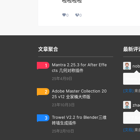
啦啦啦啦
0
0
文章聚合
最新评
1
Mantra 2.25.3 for After Effe
nob
cts 几何对称插件
25年4月9日
thank 
2
Adobe Master Collection 20
[文章]
来
25 v12 全家桶大师版
zha
23年10月3日
3
Trowel V2.2 fro Blender三维
除了系
砖墙生成插件
[文档]
来
25年2月10日