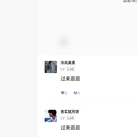
冷风英勇
LV
Lv0
过来逛逛
0
0
务实就月饼
LV
Lv0
过来逛逛