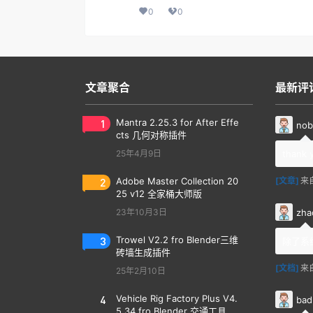
0
0
文章聚合
最新评
1
Mantra 2.25.3 for After Effe
nob
cts 几何对称插件
25年4月9日
thank 
2
Adobe Master Collection 20
[文章]
来
25 v12 全家桶大师版
zha
23年10月3日
3
Trowel V2.2 fro Blender三维
除了系
砖墙生成插件
[文档]
来
25年2月10日
4
Vehicle Rig Factory Plus V4.
bad
5.34 fro Blender 交通工具汽