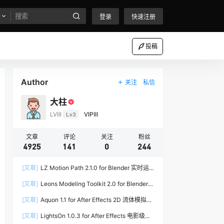
登录
快速注册
投稿
Author
关注
私信
大柱
LVIII
Lv3
VIPIII
文章
评论
关注
粉丝
4925
141
0
244
[文章]
LZ Motion Path 2.1.0 for Blender 实时运
动路径编辑插件
[文章]
Leons Modeling Toolkit 2.0 for Blender
建筑建模工具包
[文章]
Aquon 1.1 for After Effects 2D 流体模拟插
件
[文章]
LightsOn 1.0.3 for After Effects 电影级镜