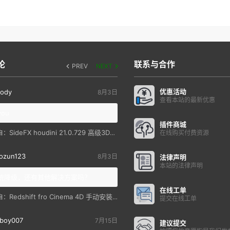
论
联系与合作
PREV
NEXT
优惠活动
ody
8月3日
查看本站的最新优惠
you
插件商城
SideFX houdini 21.0.729 高级3D特效软件
自：
在线购买付费资源
ozun123
8月3日
法律声明
本站的法律声明
统降级，还有其他解决方案吗？
在线工单
Redshift fro Cinema 4D 手动安装教程
自：
提交在线工单
boy007
7月15日
建议提交