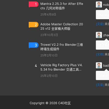
1
Mantra 2.25.3 for After Effe
nob
cts 几何对称插件
25年4月9日
thank 
2
Adobe Master Collection 20
[文章]
来
25 v12 全家桶大师版
zha
23年10月3日
3
Trowel V2.2 fro Blender三维
除了系
砖墙生成插件
[文档]
来
25年2月10日
4
Vehicle Rig Factory Plus V4.
bad
5.34 fro Blender 交通工具汽
车绑定插件
Thank 
25年2月10日
[文章]
来
Copyright © 2026
C4D社区