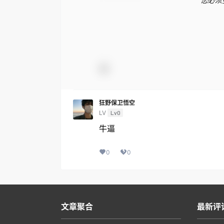
狂野保卫悟空
LV
Lv0
牛逼
0
0
文章聚合
最新评