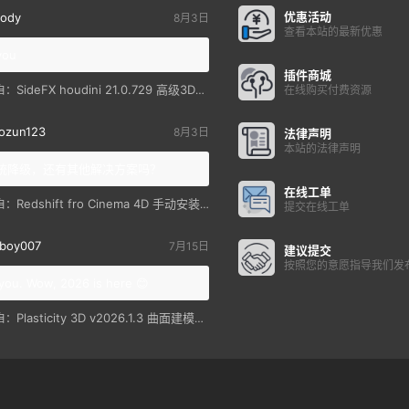
优惠活动
ody
8月3日
查看本站的最新优惠
you
插件商城
SideFX houdini 21.0.729 高级3D特效软件
自：
在线购买付费资源
ozun123
8月3日
法律声明
本站的法律声明
统降级，还有其他解决方案吗？
在线工单
Redshift fro Cinema 4D 手动安装教程
自：
提交在线工单
boy007
7月15日
建议提交
按照您的意愿指导我们发
you. Wow, 2026 is here 😊
Plasticity 3D v2026.1.3 曲面建模软件
自：