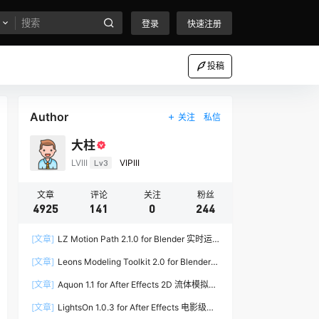
登录
快速注册
投稿
Author
关注
私信
大柱
LVIII
Lv3
VIPIII
文章
评论
关注
粉丝
4925
141
0
244
[文章]
LZ Motion Path 2.1.0 for Blender 实时运
动路径编辑插件
[文章]
Leons Modeling Toolkit 2.0 for Blender
建筑建模工具包
[文章]
Aquon 1.1 for After Effects 2D 流体模拟插
件
[文章]
LightsOn 1.0.3 for After Effects 电影级镜