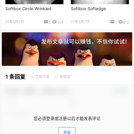
Softbox Circle Wrinkled
Softbox Softedge
21年5月1日
21年5月1日
2
254
1
812
1 条回复
文章作者
管理员
A
M
欢迎您，新朋友，感谢参与互动！
确认修改
您必须登录或注册以后才能发表评论
登录