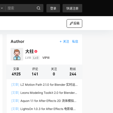
登录
快速注册
投稿
Author
关注
私信
大柱
LVIII
Lv3
VIPIII
文章
评论
关注
粉丝
4925
141
0
244
[文章]
LZ Motion Path 2.1.0 for Blender 实时运
动路径编辑插件
[文章]
Leons Modeling Toolkit 2.0 for Blender
建筑建模工具包
[文章]
Aquon 1.1 for After Effects 2D 流体模拟插
件
[文章]
LightsOn 1.0.3 for After Effects 电影级镜