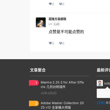
0
0
孤独方高跟鞋
LV
Lv0
点赞是不可能点赞的
0
0
文章聚合
最新评
1
Mantra 2.25.3 for After Effe
nob
cts 几何对称插件
25年4月9日
thank 
2
Adobe Master Collection 20
[文章]
来
25 v12 全家桶大师版