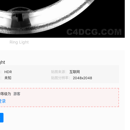
Ring Light
ght
：
HDR
贴图来源：
互联网
：
未知
贴图分辨率：
2048x2048
的等级为
游客
登录
盘