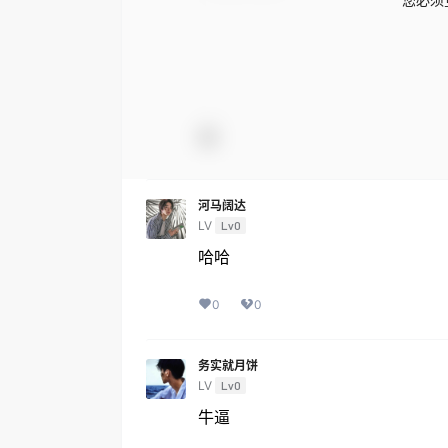
河马阔达
LV
Lv0
哈哈
0
0
务实就月饼
LV
Lv0
牛逼