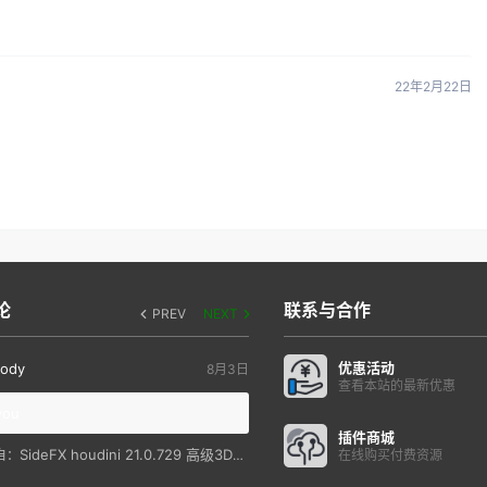
22年2月22日
论
联系与合作
PREV
NEXT
优惠活动
ody
8月3日
查看本站的最新优惠
you
插件商城
SideFX houdini 21.0.729 高级3D特效软件
自：
在线购买付费资源