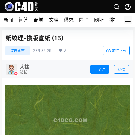
新闻
问答
商城
文档
供求
圈子
网址
排行榜
纸纹理-横版宣纸 (15)
0
纹理素材
23年8月29日
前往下载
大柱
关注
私信
站长