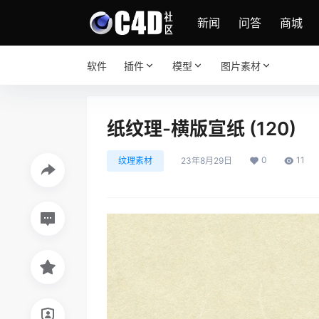
新闻
问答
商城
软件
插件
模型
图片素材
纸纹理-横版宣纸 (120)
0
11
纹理素材
23年8月29日