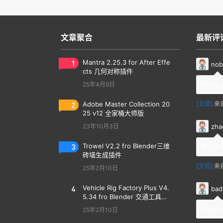
文章聚合
最新评
1
Mantra 2.25.3 for After Effe
nob
cts 几何对称插件
25年4月9日
thank 
2
Adobe Master Collection 20
[文章]
来
25 v12 全家桶大师版
zha
23年10月3日
3
Trowel V2.2 fro Blender三维
除了系
砖墙生成插件
[文档]
来
25年2月10日
4
Vehicle Rig Factory Plus V4.
bad
5.34 fro Blender 交通工具汽
车绑定插件
Thank 
25年2月10日