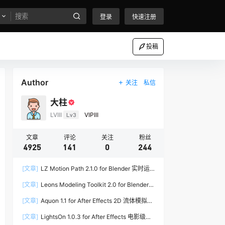
登录
快速注册
投稿
Author
关注
私信
大柱
LVIII
Lv3
VIPIII
文章
评论
关注
粉丝
4925
141
0
244
[文章]
LZ Motion Path 2.1.0 for Blender 实时运
动路径编辑插件
[文章]
Leons Modeling Toolkit 2.0 for Blender
建筑建模工具包
[文章]
Aquon 1.1 for After Effects 2D 流体模拟插
件
[文章]
LightsOn 1.0.3 for After Effects 电影级镜