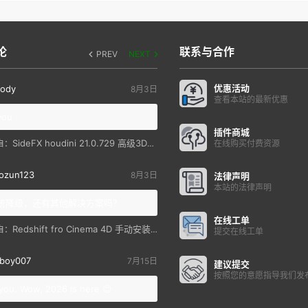
论
联系与合作
PREV
NEXT
优惠活动
ody
8月3日
查看本站的最新优惠
you
插件商城
SideFX houdini 21.0.729 高级3D特效软件
自：
在线购买付费资源
ozun123
8月3日
法律声明
本站的法律声明
统降级，还有其他解决方案吗？
在线工单
Redshift fro Cinema 4D 手动安装教程
自：
提交在线工单
boy007
7月15日
建议提交
按照您的意愿指导我们发
you. Wow, 2026 is here 😊