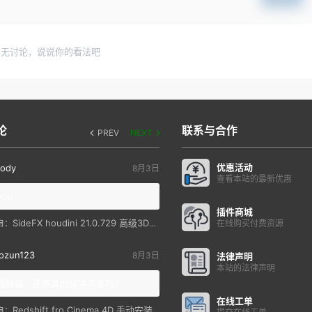
暂无讨论，说说你的看法吧
论
联系与合作
PREV
NEXT
优惠活动
ody
8月3日
查看本站的最新优惠
you
插件商城
SideFX houdini 21.0.729 高级3D特效软件
自：
在线购买付费资源
ozun123
8月3日
法律声明
本站的法律声明
统降级，还有其他解决方案吗？
在线工单
Redshift fro Cinema 4D 手动安装教程
自：