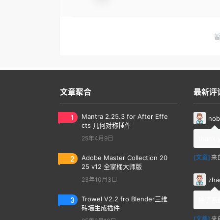
文章聚合
最新评
1
Mantra 2.25.3 for After Effe
nob
cts 几何对称插件
25年4月9日
thank 
2
Adobe Master Collection 20
[文章]
来
25 v12 全家桶大师版
zha
23年10月3日
3
Trowel V2.2 fro Blender三维
除了系
砖墙生成插件
[文档]
来