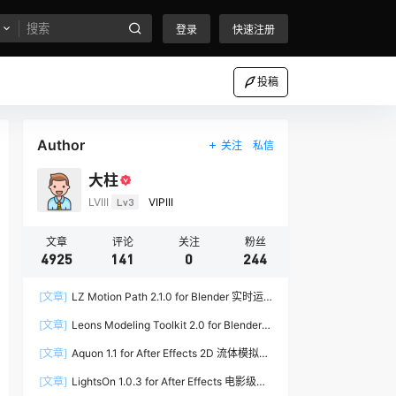
登录
快速注册
投稿
Author
关注
私信
大柱
LVIII
Lv3
VIPIII
文章
评论
关注
粉丝
4925
141
0
244
[文章]
LZ Motion Path 2.1.0 for Blender 实时运
动路径编辑插件
[文章]
Leons Modeling Toolkit 2.0 for Blender
建筑建模工具包
[文章]
Aquon 1.1 for After Effects 2D 流体模拟插
件
[文章]
LightsOn 1.0.3 for After Effects 电影级镜