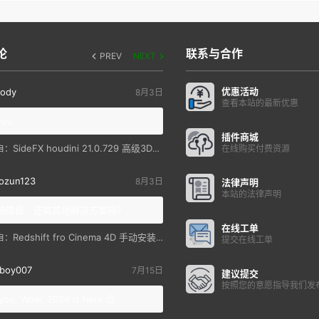
论
联系与合作
PREV
NEXT
优惠活动
ody
8月3日
查看本站的最新优惠
you
插件商城
SideFX houdini 21.0.729 高级3D特效软件
自：
在线购买付费资源
ozun123
8月3日
法律声明
本站的法律声明
统降级，还有其他解决方案吗？
在线工单
Redshift fro Cinema 4D 手动安装教程
自：
提交在线工单
boy007
7月15日
建议提交
按照您的意愿指导我们发
you. Wow, 2026 is here 😊