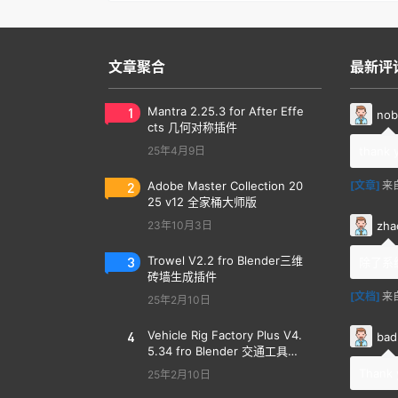
文章聚合
最新评
1
Mantra 2.25.3 for After Effe
nob
cts 几何对称插件
25年4月9日
thank 
2
Adobe Master Collection 20
[文章]
来
25 v12 全家桶大师版
zha
23年10月3日
3
Trowel V2.2 fro Blender三维
除了系
砖墙生成插件
[文档]
来
25年2月10日
4
Vehicle Rig Factory Plus V4.
bad
5.34 fro Blender 交通工具汽
车绑定插件
Thank 
25年2月10日