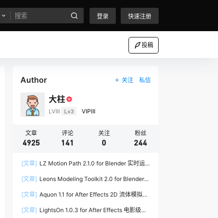
登录
快速注册
投稿
Author
关注
私信
大柱
LVIII
Lv3
VIPIII
文章
评论
关注
粉丝
4925
141
0
244
[文章]
LZ Motion Path 2.1.0 for Blender 实时运
动路径编辑插件
[文章]
Leons Modeling Toolkit 2.0 for Blender
建筑建模工具包
[文章]
Aquon 1.1 for After Effects 2D 流体模拟插
件
[文章]
LightsOn 1.0.3 for After Effects 电影级镜