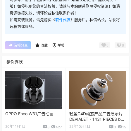
版！如侵犯到您的合法权益，请速与本站联系删除侵权资源！如遇
资源链接失效，请评论或私信联系作者！
如需安装服务，请先购买《
软件代装
》服务后，私信站长，站长将
远程为你服务。
0
0
海报分享
收藏
举报
猜你喜欢
OPPO Enco W31广告动画
轻盈C4D动态产品广告展示片
DEVIALET - 1431 PIECES by
Melvin LR
20年11月1日
22年10月4日
8
427
0
15